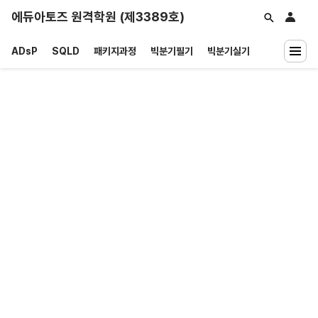
에듀아토즈 원격학원 (제3389호)
ADsP
SQLD
패키지과정
빅분기필기
빅분기실기
재수강
공지/자료
소개
사진영상자료
질문하기
INCLASS