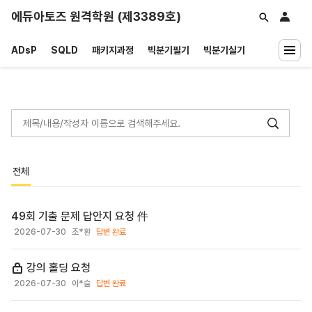
에듀아토즈 원격학원 (제3389호)
ADsP
SQLD
패키지과정
빅분기필기
빅분기실기
재수강
공지/자료
소개
사진영상자료
질문하기
INCLASS
전체
49회 기출 문제 답안지 요청 件
2026-07-30
조*환
답변 완료
강의 홀딩 요청
2026-07-30
이*슬
답변 완료