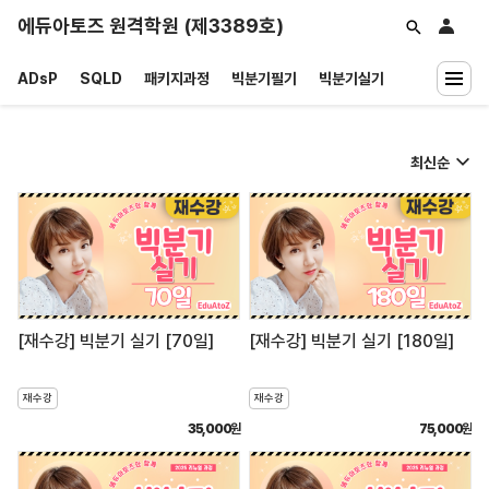
에듀아토즈 원격학원 (제3389호)
ADsP
SQLD
패키지과정
빅분기필기
빅분기실기
재수강
공지/자료
소개
사진영상자료
질문하기
INCLASS
[재수강] 빅분기 실기 [70일]
[재수강] 빅분기 실기 [180일]
재수강
재수강
35,000
원
75,000
원